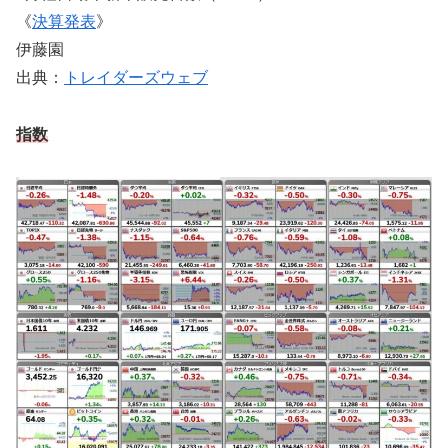
《
決算発表
》
伊藤園
出典：
トレイダーズウェブ
指数