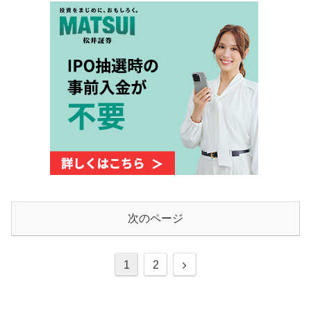
次のページ
次
1
2
へ