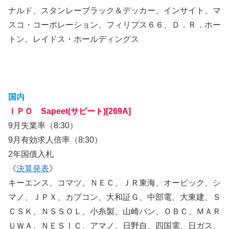
ナルド、スタンレーブラック＆デッカー、インサイト、マ
スコ・コーポレーション、フィリプス６６、Ｄ．Ｒ．ホー
トン、レイドス・ホールディングス
国内
ＩＰＯ Sapeet(サピート)[269A]
9月失業率（8:30）
9月有効求人倍率（8:30）
2年国債入札
《
決算発表
》
キーエンス、コマツ、ＮＥＣ、ＪＲ東海、オービック、シ
マノ、ＪＰＸ、カプコン、大和証Ｇ、中部電、大東建、Ｓ
ＣＳＫ、ＮＳＳＯＬ、小糸製、山崎パン、ＯＢＣ、ＭＡＲ
ＵＷＡ、ＮＥＳＩＣ、アマノ、日野自、四国電、日ガス、