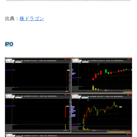
出典：
株ドラゴン
IPO