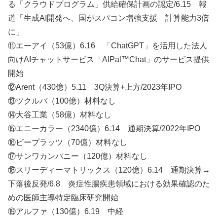
る「クラウドプログラム」供給確保計画の認定/6.15 報
道「生成AI開発へ、国がスパコン増強支援 計算能力3倍
に」
⑪エーアイ（53億）6.16 「ChatGPT」を活用した法人
向けAIチャットサービス「AIPal™Chat」のサービス提供
開始
⑫Arent（430億）5.11 3Q決算+上方/2023年IPO
⑬ツクルバ（100億）材料なし
⑭大谷工業（58億）材料なし
⑮エニーカラー（2340億）6.14 通期決算/2022年IPO
⑯ビープラッツ（70億）材料なし
⑰サンワカンパニー（120億）材料なし
⑱スリーディーマトリックス（120億）6.14 通期決算→
下落後反発/6.8 炎症性腸疾患領域における効果確認のた
めの医師主導特定臨床研究開始
⑲アルファ（130億）6.19 中経