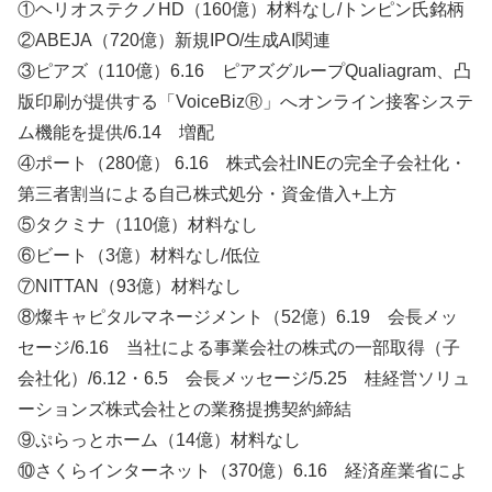
①ヘリオステクノHD（160億）材料なし/トンピン氏銘柄
②ABEJA（720億）新規IPO/生成AI関連
③ピアズ（110億）6.16 ピアズグループQualiagram、凸
版印刷が提供する「VoiceBizⓇ」へオンライン接客システ
ム機能を提供/6.14 増配
④ポート（280億） 6.16 株式会社INEの完全子会社化・
第三者割当による自己株式処分・資金借入+上方
⑤タクミナ（110億）材料なし
⑥ビート（3億）材料なし/低位
⑦NITTAN（93億）材料なし
⑧燦キャピタルマネージメント（52億）6.19 会長メッ
セージ/6.16 当社による事業会社の株式の一部取得（子
会社化）/6.12・6.5 会長メッセージ/5.25 桂経営ソリュ
ーションズ株式会社との業務提携契約締結
⑨ぷらっとホーム（14億）材料なし
⑩さくらインターネット（370億）6.16 経済産業省によ