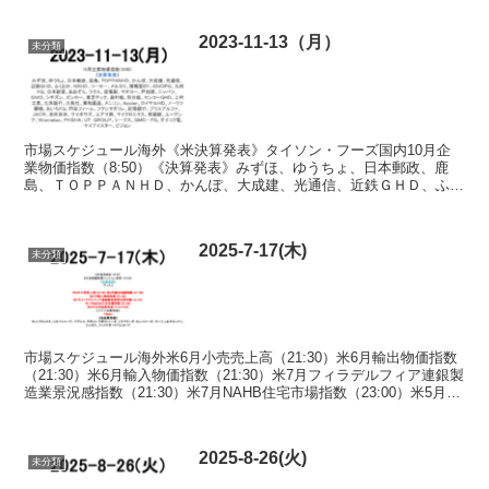
2023-11-13（月）
未分類
市場スケジュール海外《米決算発表》タイソン・フーズ国内10月企
業物価指数（8:50）《決算発表》みずほ、ゆうちょ、日本郵政、鹿
島、ＴＯＰＰＡＮＨＤ、かんぽ、大成建、光通信、近鉄ＧＨＤ、ふく
おか、ＮＸＨＤ、コーセー、メルカリ、博報堂ＤＹ、ＧＭ...
2025-7-17(木)
未分類
市場スケジュール海外米6月小売売上高（21:30）米6月輸出物価指数
（21:30）米6月輸入物価指数（21:30）米7月フィラデルフィア連銀製
造業景況感指数（21:30）米7月NAHB住宅市場指数（23:00）米5月対
米証券投資（7/18 ...
2025-8-26(火)
未分類