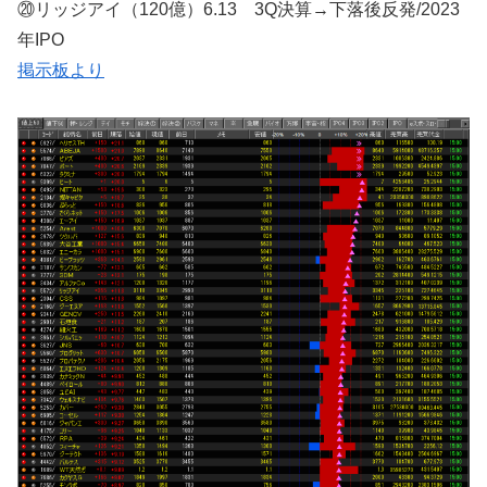
⑳リッジアイ（120億）6.13 3Q決算→下落後反発/2023
年IPO
掲示板より