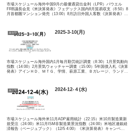
市場スケジュール海外中国9月の最優遇貸出金利（LPR）パウエル
FRB議長会見《米決算発表》フェデックス国内8月貿易収支（8:50）8
月首都圏マンション発売（13:00）8月訪日外国人客数《決算発表》ツ
ルハＨＤ 指数 出典：世界株価 Fear...
2025-3-10(月)
未分類
市場スケジュール海外国内1月毎月勤労統計調査（8:30）1月景気動向
指数（14:00）2月景気ウォッチャー調査（15:00）5年国債入札《決算
発表》アインＨＤ、ＭＴＧ、学情、萩原工業、Ｂガレージ、ランドネ
ット、ミライアル、グリーンエナシ、浜...
2024-12-４(水)
未分類
市場スケジュール海外米11月ADP雇用統計（22:15）米10月製造業新
規受注（24:00）米11月ISM非製造業景況指数（24:00）米地区連銀経
済報告（ベージュブック）（12/5 4:00）《米決算発表》キャンベ
ル・スープ、ダラー・ツリ...