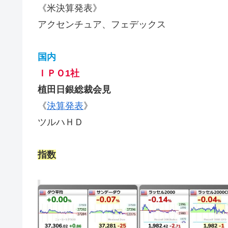
《米決算発表》
アクセンチュア、フェデックス
国内
ＩＰＯ1社
植田日銀総裁会見
《
決算発表
》
ツルハＨＤ
指数