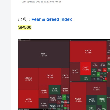
出典：
Fear & Greed Index
SP500