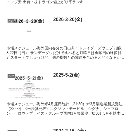
トップ安 出典：株ドラゴン値上がり率ランキ...
2026-3-20(金)
未分類
市場スケジュール海外国内春分の日出典：トレイダーズウェブ 指数
3-22日（日） サンデーダウだけで比べると月曜日は金曜日の終値付
近スタートでしょうけど、他の指数との関連を含めるとどうなるか
出典：世界株価 Fear & Greed Ind...
2025-5-2(金)
2025
市場スケジュール海外米4月雇用統計（21:30）米3月製造業新規受注
（23:00）《米決算発表》エクソン・モービル、シグナ、シェブロ
ン、Ｔロウ・プライス・グループ国内3月失業率（8:30）3月有効求人
倍率（8:30）4月マネタリーベース（8...
2024-2-16（金）