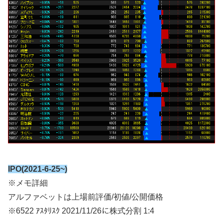
IPO(2021-6-25~)
※メモ詳細
アルファベットは上場前評価/初値/公開価格
※6522 ｱｽﾀﾘｽｸ 2021/11/26に株式分割 1:4