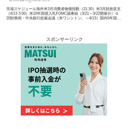
市場スケジュール海外米3月消費者物価指数（21:30）米3月財政収支
（4/13 3:00）米10年国債入札FOMC議事録（3/21～3/22開催分）Ｇ
20財務相・中央銀行総裁会議（米ワシントン、～4/13）国内5年国債
入札《決算発表》イオン...
スポンサーリンク