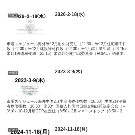
会）《米決算発表》ブロードコム、コ...
2026-2-18(水)
未分類
市場スケジュール海外米12月耐久財受注（22:30）米12月住宅着工件
数（22:30）米12月建設許可件数（22:30）米1月鉱工業生産（23:15）
米1月設備稼働率（23:15）米連邦公開市場委員会（FOMC）議事要旨
（1/27～28開催...
2023-3-9(木)
未分類
市場スケジュール海外中国2月生産者物価指数（10:30）中国2月消費
者物価指数（10:30）米30年国債入札国内日銀金融政策決定会合（～
3/10）10-12月期GDP改定値（8:50）2月マネーストック（8:50）2月
都心オフィス空室率（1...
2024-11-18(月)
未分類