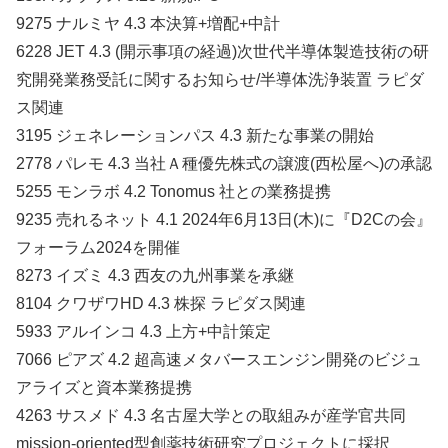
9275 ナルミヤ 4.3 本決算+増配+中計
6228 JET 4.3 (開示事項の経過)次世代半導体製造技術の研
究開発業務受託に関するお知らせ/半導体洗浄装置 ラピダ
ス関連
3195 ジェネレーションパス 4.3 新たな事業の開始
2778 パレモ 4.3 当社Ａ種優先株式の譲渡(西松屋へ)の承認
5255 モンラボ 4.2 Tonomus 社との業務提携
9235 売れるネット 4.1 2024年6月13日(木)に『D2Cの会』
フォーラム2024を開催
8273 イズミ 4.3 西友の九州事業を承継
8104 クワザワHD 4.3 株探 ラピダス関連
5933 アルインコ 4.3 上方+中計策定
7066 ピアズ 4.2 超高速メタバースエンジン開発のビジュ
アライズと資本業務提携
4263 サスメド 4.3 名古屋大学との取組みが産学官共同
mission-oriented型創薬技術研究プロジェクトに採択