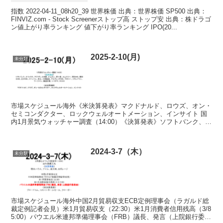
指数 2022-04-11_08h20_39 世界株価 出典：世界株価 SP500 出典：
FINVIZ.com - Stock Screenerストップ高 ストップ安 出典：株ドラゴ
ン値上がり率ランキング 値下がり率ランキング IPO(20...
2025-2-10(月)
未分類
市場スケジュール海外《米決算発表》マクドナルド、ロウズ、オン・
セミコンダクター、ロックウェルオートメーション、インサイト 国
内1月景気ウォッチャー調査（14:00）《決算発表》ソフトバンク、オ
リックス、フジクラ、大林組、オムロン、資生堂、エ...
2024-3-7（木）
未分類
市場スケジュール海外中国2月貿易収支ECB定例理事会（ラガルド総
裁定例記者会見）米1月貿易収支（22:30）米1月消費者信用残高（3/8
5:00）パウエル米連邦準備理事会（FRB）議長、発言（上院銀行委員