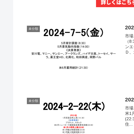
202
未分類
市場
（8
ンエ
Ｄ、
20
未分類
市場
米1
(22
住...