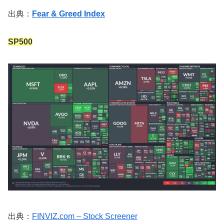
出典：
Fear & Greed Index
SP500
出典：
FINVIZ.com – Stock Screener