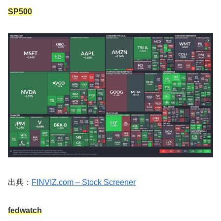
SP500
出典：
FINVIZ.com – Stock Screener
fedwatch