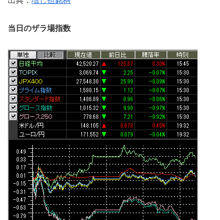
出典：
増し担銘柄
当日のザラ場指数