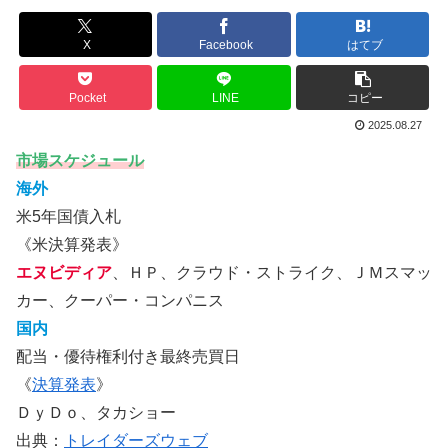
X
Facebook
はてブ
Pocket
LINE
コピー
2025.08.27
市場スケジュール
海外
米5年国債入札
《米決算発表》
エヌビディア
、ＨＰ、クラウド・ストライク、ＪＭスマッ
カー、クーパー・コンパニス
国内
配当・優待権利付き最終売買日
《
決算発表
》
ＤｙＤｏ、タカショー
出典：
トレイダーズウェブ