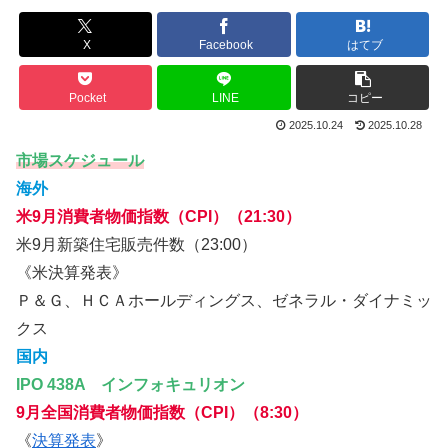
X
Facebook
はてブ
Pocket
LINE
コピー
2025.10.24
2025.10.28
市場スケジュール
海外
米9月消費者物価指数（CPI）（21:30）
米9月新築住宅販売件数（23:00）
《米決算発表》
Ｐ＆Ｇ、ＨＣＡホールディングス、ゼネラル・ダイナミッ
クス
国内
IPO 438A インフォキュリオン
9月全国消費者物価指数（CPI）（8:30）
《
決算発表
》