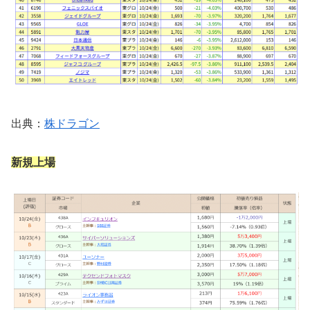
出典：
株ドラゴン
新規上場