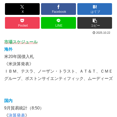
X
Facebook
はてブ
Pocket
LINE
コピー
2025.10.22
市場スケジュール
海外
米20年国債入札
《米決算発表》
ＩＢＭ、テスラ、ノーザン・トラスト、ＡＴ＆Ｔ、ＣＭＥ
グループ、ボストンサイエンティフィック、ムーディーズ
国内
9月貿易統計（8:50）
《
決算発表
》