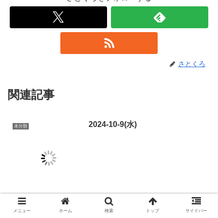
さとくろ
関連記事
2024-10-9(水)
未分類
市場スケジュール海外FOMC議事要旨（9/17、18開催分）（10/10
メニュー
ホーム
検索
トップ
サイドバー
3:00）米10年国債入札《米決算発表》デルタ航空、ドミノ・ピザ国内