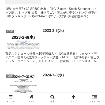
指数 ※当日7：30 SP500 出典：FINVIZ.com - Stock Screener スト
ップ高 ストップ安 出典：株ドラゴン 値上がり率ランキング 値下が
り率ランキング IPO(2021-6-25~)マザーズ買い評価損益率(%)...
2023-2-8(水)
未分類
市場スケジュール海外米10年国債入札《米決算発表》ウォルト・デ
ィズニー国内1月景気ウォッチャー調査（14:00）《決算発表》富士フ
イルム、ユニチャーム、ＳＵＢＡＲＵ、住友鉱、パンパシＨＤ、旭化
成、東レ、ＡＧＣ、大成建、千葉銀、凸版印、マクド...
2024-7-3(水)
未分類
市場スケジュール海外中国6月Caixinサービス部門購買担当者景気指
数（PMI）（10:45）米6月ADP雇用統計（21:15）米5月貿易収支
メニュー
ホーム
検索
トップ
サイドバー