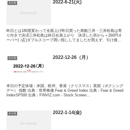
2022-6-21(火)
未分類
昨日とは180度変わって全面上げ昨日買った商船三井・三井松島は寄
り付きで決済三井松島は終日右肩上がり 決済した所から＋260円オ
ーバー( ﾉД`)ダブルスコープ買い指ししてましたが買えず、引け後売
り禁にｐｔｓで100株買い 指数 2022-...
2022-12-26（月）
未分類
本日の予定休場：米国、欧州、香港（クリスマス）英国（ボクシング
デー） 指数 出典：世界株価 Fear & Greed Index 出典：Fear & Greed
IndexSP500 出典：FINVIZ.com - Stock Screen...
2022-1-14(金)
未分類