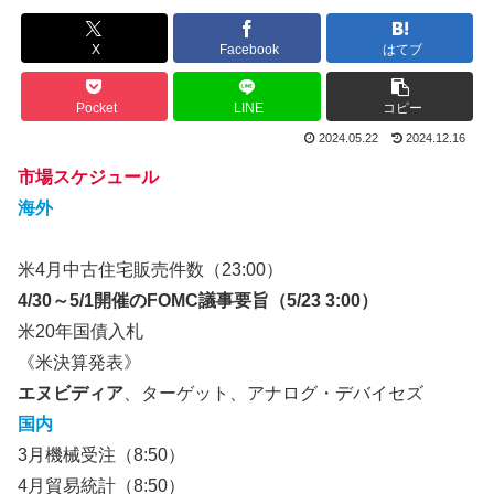
X
Facebook
はてブ
Pocket
LINE
コピー
2024.05.22
2024.12.16
市場スケジュール
海外
米4月中古住宅販売件数（23:00）
4/30～5/1開催のFOMC議事要旨（5/23 3:00）
米20年国債入札
《米決算発表》
エヌビディア
、ターゲット、アナログ・デバイセズ
国内
3月機械受注（8:50）
4月貿易統計（8:50）