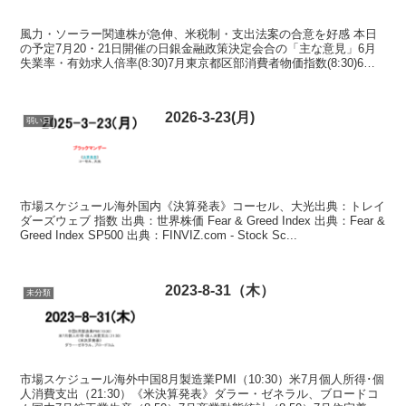
風力・ソーラー関連株が急伸、米税制・支出法案の合意を好感 本日
の予定7月20・21日開催の日銀金融政策決定会合の「主な意見」6月
失業率・有効求人倍率(8:30)7月東京都区部消費者物価指数(8:30)6月
商業動態統計(8:50)6月鉱工業生...
2026-3-23(月)
弱い日
市場スケジュール海外国内《決算発表》コーセル、大光出典：トレイ
ダーズウェブ 指数 出典：世界株価 Fear & Greed Index 出典：Fear &
Greed Index SP500 出典：FINVIZ.com - Stock Sc...
2023-8-31（木）
未分類
市場スケジュール海外中国8月製造業PMI（10:30）米7月個人所得･個
人消費支出（21:30）《米決算発表》ダラー・ゼネラル、ブロードコ