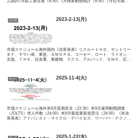
ム国内7月鉱工業生産（8:50）7月商業動態統計（8:50）7月住宅着工
統計（14:00）《決算発表》...
2023-2-13(月)
未分類
市場スケジュール海外国内《決算発表》リクルートＨＤ、サントリー
ＢＦ、ヤマハ発、東急、ＧＭＯＰＧ、コーセー、ロート、ライオン、
京急、ＴＨＫ、住友重、東建物、ラクス、アルバック、ＧＭＯ、応化
工、ヤオコー、コクヨ、戸田建、西松建、九州ＦＧ、日製鋼...
2025-11-4(火)
未分類
市場スケジュール海外米9月貿易収支（22:30）米9月雇用動態調査
（JOLTS）求人件数（24:00）米9月製造業新規受注（24:00）《米決
算発表》アドバンスト・マイクロ・デバイセズ、ウーバー・テクノロ
ジーズ、ファイザー、ピンタレスト、ア...
2025-1-22(水)
未分類