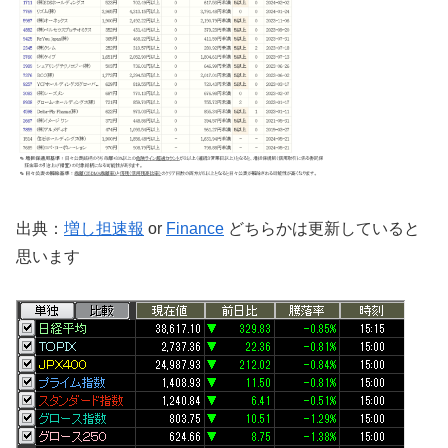
出典：
増し担速報
or
Finance
どちらかは更新していると
思います