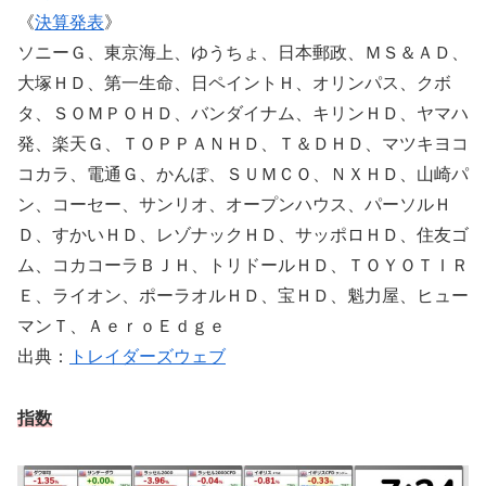
《
決算発表
》
ソニーＧ、東京海上、ゆうちょ、日本郵政、ＭＳ＆ＡＤ、
大塚ＨＤ、第一生命、日ペイントＨ、オリンパス、クボ
タ、ＳＯＭＰＯＨＤ、バンダイナム、キリンＨＤ、ヤマハ
発、楽天Ｇ、ＴＯＰＰＡＮＨＤ、Ｔ＆ＤＨＤ、マツキヨコ
コカラ、電通Ｇ、かんぽ、ＳＵＭＣＯ、ＮＸＨＤ、山崎パ
ン、コーセー、サンリオ、オープンハウス、パーソルＨ
Ｄ、すかいＨＤ、レゾナックＨＤ、サッポロＨＤ、住友ゴ
ム、コカコーラＢＪＨ、トリドールＨＤ、ＴＯＹＯＴＩＲ
Ｅ、ライオン、ポーラオルＨＤ、宝ＨＤ、魁力屋、ヒュー
マンＴ、ＡｅｒｏＥｄｇｅ
出典：
トレイダーズウェブ
指数