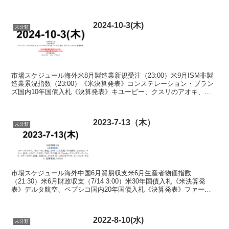
ワークマン、ヤマダＨＤ、マクニカＨＤ、ニチアス、リンテ...
2024-10-3(木)
未分類
市場スケジュール海外米8月製造業新規受注（23:00）米9月ISM非製
造業景況指数（23:00）《米決算発表》コンステレーション・ブラン
ズ国内10年国債入札《決算発表》キユーピー、クスリのアオキ、オ
ンワードＨＤ、不二越、ワールド、瑞光、アヲ...
2023-7-13（木）
未分類
市場スケジュール海外中国6月貿易収支米6月生産者物価指数
（21:30）米6月財政収支（7/14 3:00）米30年国債入札《米決算発
表》デルタ航空、ペプシコ国内20年国債入札《決算発表》ファース
トリテイ、７＆Ｉ－ＨＤ、東宝、ＳＨＩＦＴ、久光...
2022-8-10(水)
未分類