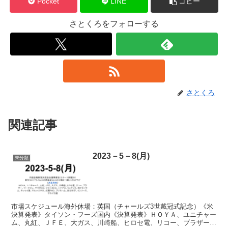
Pocket
LINE
コピー
さとくろをフォローする
さとくろ
関連記事
2023－5－8(月)
未分類
市場スケジュール海外休場：英国（チャールズ3世戴冠式記念）《米
決算発表》タイソン・フーズ国内《決算発表》ＨＯＹＡ、ユニチャー
ム、丸紅、ＪＦＥ、大ガス、川崎船、ヒロセ電、リコー、ブラザー、