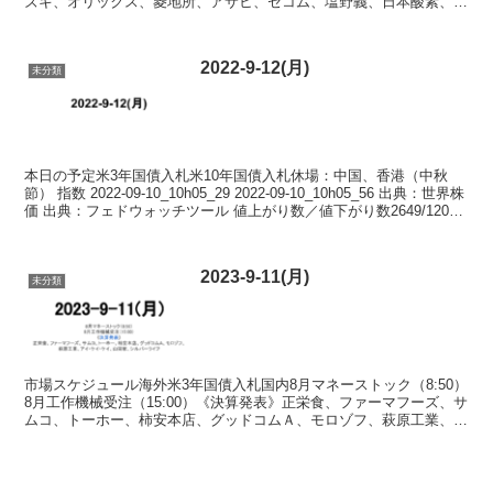
ズキ、オリックス、菱地所、アサヒ、セコム、塩野義、日本酸素、Ｅ
ＮＥＯＳ、島津製、コンコルディア、ＡＧＣ、...
2022-9-12(月)
未分類
本日の予定米3年国債入札米10年国債入札休場：中国、香港（中秋
節） 指数 2022-09-10_10h05_29 2022-09-10_10h05_56 出典：世界株
価 出典：フェドウォッチツール 値上がり数／値下がり数2649/1207
...
2023-9-11(月)
未分類
市場スケジュール海外米3年国債入札国内8月マネーストック（8:50）
8月工作機械受注（15:00）《決算発表》正栄食、ファーマフーズ、サ
ムコ、トーホー、柿安本店、グッドコムＡ、モロゾフ、萩原工業、ア
イ・ケイ・ケイ、山岡家、シルバーライフ 指...