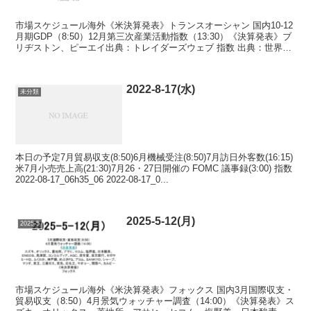
市場スケジュール海外《米決算発表》トランスオーシャン 国内10-12
月期GDP（8:50）12月第三次産業活動指数（13:30）《決算発表》ブ
リヂストン、ピーエイ出典：トレイダーズウェブ 指数 出典：世界株
価 Fear & Greed In...
2022-8-17(水)
未分類
本日の予定7月貿易収支(8:50)6月機械受注(8:50)7月訪日外客数(16:15)
米7月小売売上高(21:30)7月26・27日開催の FOMC 議事録(3:00) 指数
2022-08-17_06h35_06 2022-08-17_0...
2025-5-12(月)
2025-5
市場スケジュール海外《米決算発表》フォックス 国内3月国際収支・
貿易収支（8:50）4月景気ウォッチャー調査（14:00）《決算発表》ス