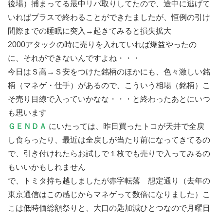
後場）捕まってる最中リバ取りしてたので、途中に逃げて
いればプラスで終わることができたましたが、恒例の引け
間際までの睡眠に突入→起きてみると損失拡大
2000アタックの時に売りを入れていれば爆益やったの
に、それができないんですよね・・・
今日はＳ高→Ｓ安をつけた銘柄のほかにも、色々激しい銘
柄（マネゲ・仕手）があるので、こういう相場（銘柄）こ
そ売り目線で入っていかなな・・・と終わったあとにいつ
も思います
ＧＥＮＤＡ
にいたっては、昨日買ったトコが天井で全戻
し食らったり、最近は全戻しが当たり前になってきてるの
で、引き付けれたらお試しで１枚でも売りで入ってみるの
もいいかもしれません
で、トミタ持ち越しましたが赤字転落 想定通り（去年の
東京通信はこの感じからマネゲって数倍になりました）こ
こは低時価総額祭りと、大口の匙加減ひとつなので月曜日