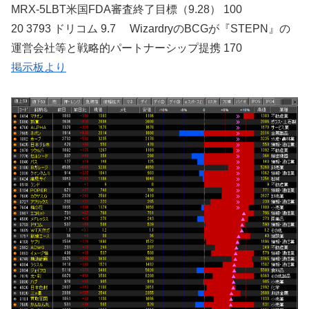
MRX-5LBT米国FDA審査終了目標（9.28） 100
20 3793 ドリコム 9.7 WizardryのBCGが『STEPN』の
運営会社等と戦略的パートナーシップ提携 170
掲示板より