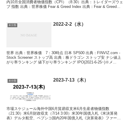
内10月全国消費者物価指数（CPI）（8:30）出典：トレイダーズウェ
ブ 指数 出典：世界株価 Fear & Greed Index 出典：Fear & Greed
Ind...
2022-2-2（水）
未分類
世界 出典：世界株価 7：30時点 日本 SP500 出典：FINVIZ.com -
Stock Screener ストップ高 出典：株ドラゴン ストップ安 ナシ値上
がり率ランキング 値下がり率ランキング IPO(2021-6-25~)※メ...
2023-7-13（木）
未分類
市場スケジュール海外中国6月貿易収支米6月生産者物価指数
（21:30）米6月財政収支（7/14 3:00）米30年国債入札《米決算発
表》デルタ航空、ペプシコ国内20年国債入札《決算発表》ファース
トリテイ、７＆Ｉ－ＨＤ、東宝、ＳＨＩＦＴ、久光...