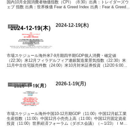
国内10月全国消費者物価指数（CPI）（8:30）出典：トレイダーズウ
ェブ 指数 出典：世界株価 Fear & Greed Index 出典：Fear & Greed
I...
2024-12-19(木)
未分類
市場スケジュール海外米7-9月期四半期GDP個人消費・確定値
（22:30）米12月フィラデルフィア連銀製造業景気指数（22:30）米
11月中古住宅販売件数（24:00）米10月対米証券投資（12/20 6:00）
《米決算発表》フェデックス、...
2026-1-19(月)
一日信用持ち越し
市場スケジュール海外中国10-12月期GDP（11:00）中国12月鉱工業
生産指数（11:00）中国12月小売売上高（11:00）中国12月固定資産
投資（11:00）世界経済フォーラム（ダボス会議）（～1/23）ＩＭＦ
が世界経済見通しを発表...