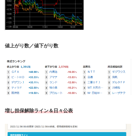
値上がり数／値下がり数
増し担保解除ライン
＆日々公表