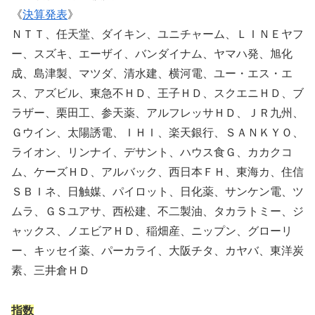
《
決算発表
》
ＮＴＴ、任天堂、ダイキン、ユニチャーム、ＬＩＮＥヤフ
ー、スズキ、エーザイ、バンダイナム、ヤマハ発、旭化
成、島津製、マツダ、清水建、横河電、ユー・エス・エ
ス、アズビル、東急不ＨＤ、王子ＨＤ、スクエニＨＤ、ブ
ラザー、栗田工、参天薬、アルフレッサＨＤ、ＪＲ九州、
Ｇウイン、太陽誘電、ＩＨＩ、楽天銀行、ＳＡＮＫＹＯ、
ライオン、リンナイ、デサント、ハウス食Ｇ、カカクコ
ム、ケーズＨＤ、アルバック、西日本ＦＨ、東海カ、住信
ＳＢＩネ、日触媒、パイロット、日化薬、サンケン電、ツ
ムラ、ＧＳユアサ、西松建、不二製油、タカラトミー、ジ
ャックス、ノエビアＨＤ、稲畑産、ニップン、グローリ
ー、キッセイ薬、パーカライ、大阪チタ、カヤバ、東洋炭
素、三井倉ＨＤ
指数