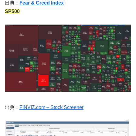
出典：
Fear & Greed Index
SP500
出典：
FINVIZ.com – Stock Screener