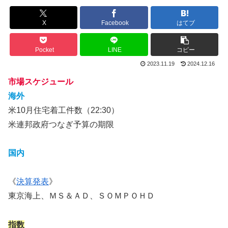
X
Facebook
はてブ
Pocket
LINE
コピー
2023.11.19
2024.12.16
市場スケジュール
海外
米10月住宅着工件数（22:30）
米連邦政府つなぎ予算の期限
国内
《
決算発表
》
東京海上、ＭＳ＆ＡＤ、ＳＯＭＰＯＨＤ
指数