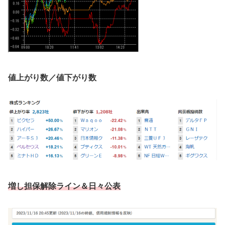
値上がり数／値下がり数
増し担保解除ライン
＆日々公表