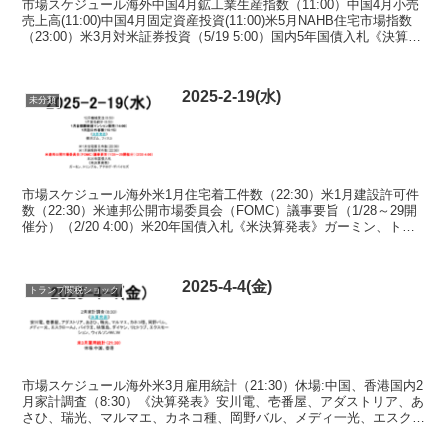
市場スケジュール海外中国4月鉱工業生産指数（11:00）中国4月小売
売上高(11:00)中国4月固定資産投資(11:00)米5月NAHB住宅市場指数
（23:00）米3月対米証券投資（5/19 5:00）国内5年国債入札《決算発
表》イチケン、...
2025-2-19(水)
未分類
市場スケジュール海外米1月住宅着工件数（22:30）米1月建設許可件
数（22:30）米連邦公開市場委員会（FOMC）議事要旨（1/28～29開
催分）（2/20 4:00）米20年国債入札《米決算発表》ガーミン、トリ
ンブル、アナログ・デバイセ...
2025-4-4(金)
トランプ関税ショック
市場スケジュール海外米3月雇用統計（21:30）休場:中国、香港国内2
月家計調査（8:30）《決算発表》安川電、壱番屋、アダストリア、あ
さひ、瑞光、マルマエ、カネコ種、岡野バル、メディ一光、エスクロ
ーＡＪ、バイク王、暁飯島、ダイケン、リヒト...