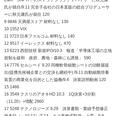
氏が就任/9.11 完全子会社の日本直販の総合プロデューサ
ーに秋元康氏が就任 120
9 9846 天満屋ストア 材料なし 130
10 1552 VIX
11 3723 日本ファルコム 材料なし 140
12 9517 イーレックス 材料なし 470
13 6223 西部技研 新規IPO/10.3 報道「半導体工場の立地
規制を緩和 政府、農地・森林にも誘致」 590
14 7776 セルシード 9.20 同種軟骨細胞シートの治験届提
出(提携先候補企業との交渉も継続中) /9.11 自動細胞培養
装置の商業化を目的とした協働/9.4 決算説明動画 120
15 1466
16 3549 クスリのアオキHD 10.3 1Q決算+3分割
（11.20）+増配 2860
17 5248 テクノロジーズ 9.29 決算書類・業績予想修正
発表日（～10.12）/7.14 エコ革株式取得～上昇→9.8