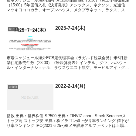
市場スケジュール海外国内7月企業物価指数（8:50）7月工作機械受注
（15:00）5年国債入札《決算発表》アシックス、ネクソン、光通信、
マツキヨココカラ、オープンハウス、メタプラネット、ラクス、スズ
ケン、リゾートトラス、トライアル、アルバッ...
2025-7-24(木)
強い日
市場スケジュール海外ECB定例理事会（ラガルド総裁会見）米6月新
築住宅販売件数（23:00）《米決算発表》インテル、ダウ、ハネウェ
ル・インターナショナル、サウスウエスト航空、モービルアイ・グロ
ーバル、ニューモント、ユニオン・パシフィック、ブ...
2022-2-14(月)
未分類
指数 出典：世界株価 SP500 出典：FINVIZ.com - Stock Screenerス
トップ高 ストップ安 出典：株ドラゴン値上がり率ランキング 値下が
り率ランキング IPO(2021-6-25~)※メモ詳細アルファベットは上場
前...