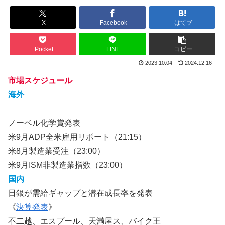
X
Facebook
はてブ
Pocket
LINE
コピー
2023.10.04
2024.12.16
市場スケジュール
海外
ノーベル化学賞発表
米9月ADP全米雇用リポート（21:15）
米8月製造業受注（23:00）
米9月ISM非製造業指数（23:00）
国内
日銀が需給ギャップと潜在成長率を発表
《
決算発表
》
不二越、エスプール、天満屋ス、バイク王