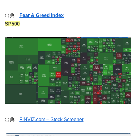
出典：
Fear & Greed Index
SP500
出典：
FINVIZ.com – Stock Screener