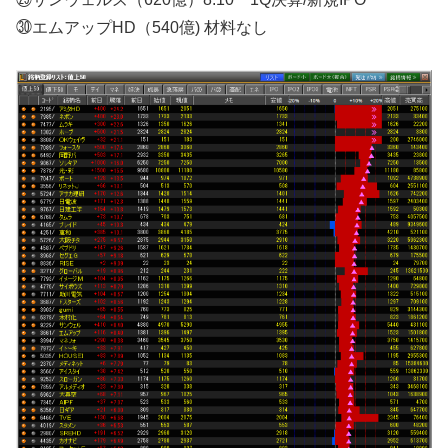
㉚エムアップHD（540億) 材料なし