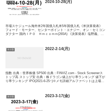
2024-10-28(月)
未分類
市場スケジュール海外米2年国債入札米5年国債入札《米決算発表》
フォード・モーター、センターポイント・エナジー、オン・セミコン
ダクター 国内ＩＰＯ Ｈｍｃｏｍｍ(265A) 《決算発表》塩野義、日
東電、ヒューリック、ＴＯＴＯ、コーエーテクモ、...
2022-2-14(月)
未分類
指数 出典：世界株価 SP500 出典：FINVIZ.com - Stock Screenerス
トップ高 ストップ安 出典：株ドラゴン値上がり率ランキング 値下が
り率ランキング IPO(2021-6-25~)※メモ詳細アルファベットは上場
前...
2023-3-17(金)
未分類