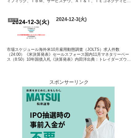
ィフィック、ＩＢＭ、サービスナウ、ＡＴ＆Ｔ、ＴＥコネクティビテ
ィ、ムーディーズ 国内40年国債入札《決算発表》...
2024-12-3(火)
未分類
市場スケジュール海外米10月雇用動態調査（JOLTS）求人件数
（24:00）《米決算発表》セールスフォース国内11月マネタリーベー
ス（8:50）10年国債入札《決算発表》内田洋出典：トレイダーズウェ
ブ 指数 出典：世界株価 Fear & G...
スポンサーリンク