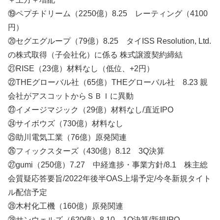
⑲ペプチドリーム（2250億）8.25 レーティング（4100
円）
⑳セグエグループ（79億）8.25 タイISS Resolution, Ltd.
の株式取得（子会社化）に係る 株式譲渡契約締結
㉑RISE（23億）材料なし（低位、+2円）
㉒THEグローバル社（65億）THEグローバル社 8.23 親
会社がアスコットからＳＢＩに異動
㉓イメージマジック（29億）材料なし/直近IPO
㉔サイボウズ（730億）材料なし
㉕助川電気工業（76億）原発関連
㉖フィックスターズ（430億）8.12 3Q決算
㉗gumi（250億）7.27 中経進捗・事業方針/8.1 株主総
会質疑応答要旨/2022年後半OAS上場予定/今冬新規タイト
ル配信予定
㉘木村化工機（160億）原発関連
㉙サンウェルズ（620億）8.10 1Q決算/新規IPO