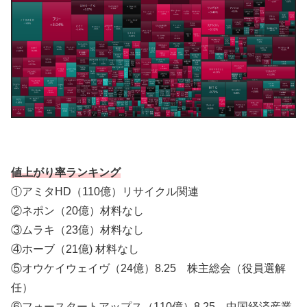
値上がり率ランキング
①アミタHD（110億）リサイクル関連
②ネポン（20億）材料なし
③ムラキ（23億）材料なし
④ホーブ（21億) 材料なし
⑤オウケイウェイヴ（24億）8.25 株主総会（役員選解
任）
⑥フォースタートアップス（110億）8.25 中国経済産業