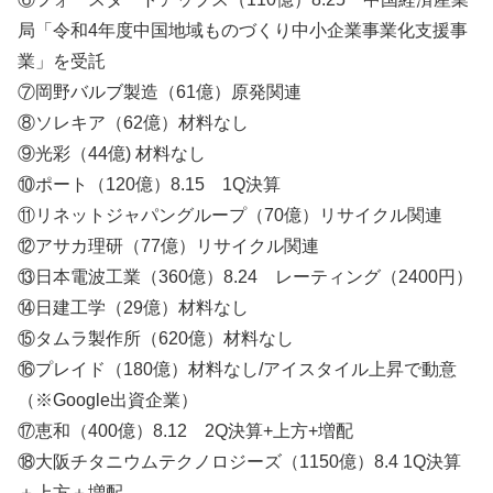
局「令和4年度中国地域ものづくり中小企業事業化支援事
業」を受託
⑦岡野バルブ製造（61億）原発関連
⑧ソレキア（62億）材料なし
⑨光彩（44億) 材料なし
⑩ポート（120億）8.15 1Q決算
⑪リネットジャパングループ（70億）リサイクル関連
⑫アサカ理研（77億）リサイクル関連
⑬日本電波工業（360億）8.24 レーティング（2400円）
⑭日建工学（29億）材料なし
⑮タムラ製作所（620億）材料なし
⑯プレイド（180億）材料なし/アイスタイル上昇で動意
（※Google出資企業）
⑰恵和（400億）8.12 2Q決算+上方+増配
⑱大阪チタニウムテクノロジーズ（1150億）8.4 1Q決算
＋上方＋増配