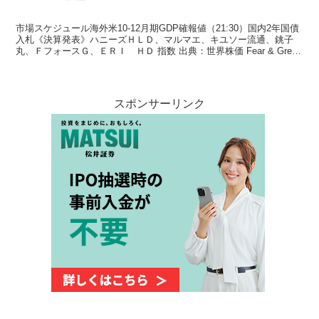
市場スケジュール海外米10-12月期GDP確報値（21:30）国内2年国債
入札《決算発表》ハニーズＨＬＤ、マルマエ、キユソー流通、銚子
丸、ＦフォースＧ、ＥＲＩ ＨＤ 指数 出典：世界株価 Fear & Greed
Index 出典：Fear...
スポンサーリンク