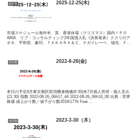
2025-12-25(木)
未分類
市場スケジュール海外米、英、香港休場（クリスマス）国内ＩＰＯ
480A リブ・コンサルティング2年国債入札《決算発表》クスリのア
オキ、平和堂、象印、ＴＡＫＡＲＡ＆Ｃ、ナガイレーベ、瑞光、Ｆフ
ォースＧ、ミタチ、ファーマライズ、オプトエレクト ...
2022-8-26(金)
未分類
本日の予定8月東京都区部消費者物価(8:30)米7月個人所得・個人支出
(21:30) 指数 2022-08-26_06h17_44 2022-08-26_06h18_00 出典：世界
株価 値上がり数／値下がり数2018/1776 Fear ...
2023-3-30（木）
未分類