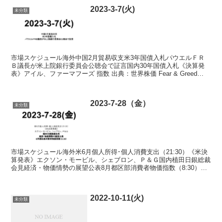
2023-3-7(火)
未分類
市場スケジュール海外中国2月貿易収支米3年国債入札パウエルＦＲ
Ｂ議長が米上院銀行委員会公聴会で証言国内30年国債入札《決算発
表》アイル、ファーマフーズ 指数 出典：世界株価 Fear & Greed
Index 出典：Fear & Gree...
2023-7-28（金）
未分類
市場スケジュール海外米6月個人所得･個人消費支出（21:30）《米決
算発表》エクソン・モービル、シェブロン、Ｐ＆Ｇ国内植田日銀総裁
会見経済・物価情勢の展望公表8月都区部消費者物価指数（8:30）
《決算発表》キーエンス、ＯＬＣ、ＫＤＤＩ、日立...
2022-10-11(火)
未分類