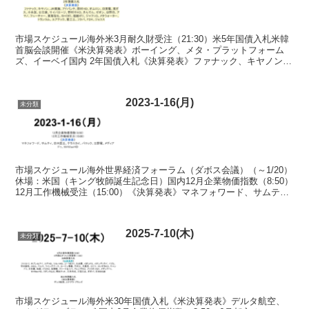
市場スケジュール海外米3月耐久財受注（21:30）米5年国債入札米韓
首脳会談開催《米決算発表》ボーイング、メタ・プラットフォーム
ズ、イーベイ国内 2年国債入札《決算発表》ファナック、キヤノン、
ＪＲ東海、アドバンテ、野村ＨＤ、オムロン、日東電...
2023-1-16(月)
未分類
市場スケジュール海外世界経済フォーラム（ダボス会議）（～1/20）
休場：米国（キング牧師誕生記念日）国内12月企業物価指数（8:50）
12月工作機械受注（15:00）《決算発表》マネフォワード、サムテ
ィ、日本国土、テラスカイ、バロック、古野...
2025-7-10(木)
未分類
市場スケジュール海外米30年国債入札《米決算発表》デルタ航空、