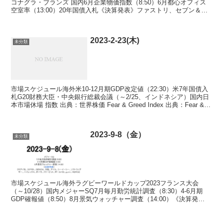
コナグラ・ブランズ 国内6月企業物価指数（8:50）6月都心オフィス
空室率（13:00）20年国債入札《決算発表》ファストリ、セブン＆ア
イ、スギＨＤ、ツルハＨＤ、Ｕ－ＮＥＸＴ、久...
2023-2-23(木)
未分類
市場スケジュール海外米10-12月期GDP改定値（22:30）米7年国債入
札G20財務大臣・中央銀行総裁会議（～2/25、インドネシア）国内日
本市場休場 指数 出典：世界株価 Fear & Greed Index 出典：Fear &
Gre...
2023-9-8（金）
未分類
市場スケジュール海外ラグビーワールドカップ2023フランス大会
（～10/28）国内メジャーSQ7月毎月勤労統計調査（8:30）4-6月期
GDP確報値（8:50）8月景気ウォッチャー調査（14:00）《決算発
表》クミアイ化、カナモト、ＧＥＮＤ...