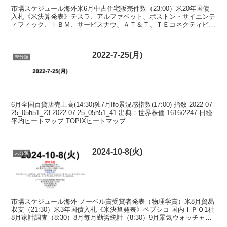
市場スケジュール海外米6月中古住宅販売件数（23:00）米20年国債
入札《米決算発表》テスラ、アルファベット、ボストン・サイエンテ
ィフィック、ＩＢＭ、サービスナウ、ＡＴ＆Ｔ、ＴＥコネクティビテ
ィ、ムーディーズ 国内40年国債入札《決算発表》...
2022-7-25(月)
未分類
6月全国百貨店売上高(14:30)独7月Ifo景況感指数(17:00) 指数 2022-07-
25_05h51_23 2022-07-25_05h51_41 出典：世界株価 1616/2247 日経
平均ヒートマップ TOPIXヒートマップ ...
2024-10-8(火)
未分類
市場スケジュール海外 ノーベル賞受賞者発表（物理学賞）米8月貿易
収支（21:30）米3年国債入札《米決算発表》ペプシコ 国内ＩＰＯ1社
8月家計調査（8:30）8月毎月勤労統計（8:30）9月景気ウォッチャー
調査（14:00）30年国債入札《...