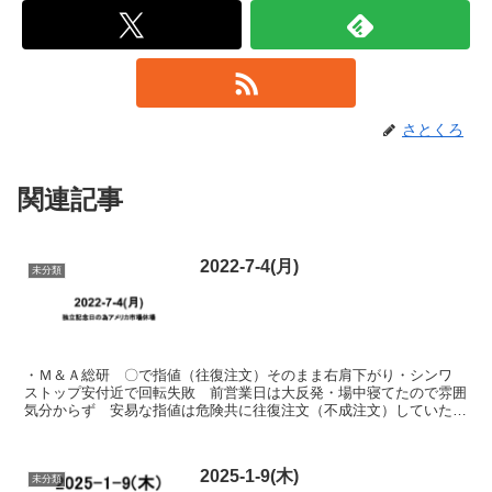
さとくろ
関連記事
2022-7-4(月)
未分類
・Ｍ＆Ａ総研 〇で指値（往復注文）そのまま右肩下がり・シンワ
ストップ安付近で回転失敗 前営業日は大反発・場中寝てたので雰囲
気分からず 安易な指値は危険共に往復注文（不成注文）していたが
約定せずシンワ持ち越し寄り強制決済 指数 2022-0...
2025-1-9(木)
未分類