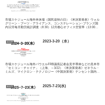
市場スケジュール海外米休場（国民追悼の日）《米決算発表》ウォル
グリーン・ブーツ・アライアンス、コンステレーション･ブランズ国
内12月毎月勤労統計調査（8:30）12月都心オフィス空室率（13:00）
《決算発表》ファーストリテイ、７＆Ｉ－ＨＤ...
2023-3-20（水）
未分類
市場スケジュール海外パウエルFRB議長記者会見半導体などの見本市
「セミコン・チャイナ」（上海、～3/22）《米決算発表》ゼネラル・
ミルズ、マイクロン・テクノロジー《中国決算発》テンセント国内春
分の日 休場出典：トレイダーズウェブ 指数 出典...
2025-7-23(水)
未分類