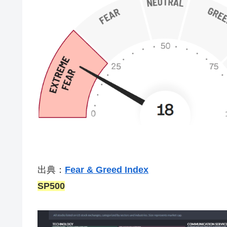
出典：
Fear & Greed Index
SP500