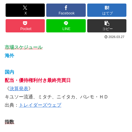
X
Facebook
はてブ
Pocket
LINE
コピー
2026.03.27
市場スケジュール
海外
国内
配当・優待権利付き最終売買日
《
決算発表
》
キユソー流通、ミタチ、ニイタカ、パレモ・ＨＤ
出典：
トレイダーズウェブ
指数