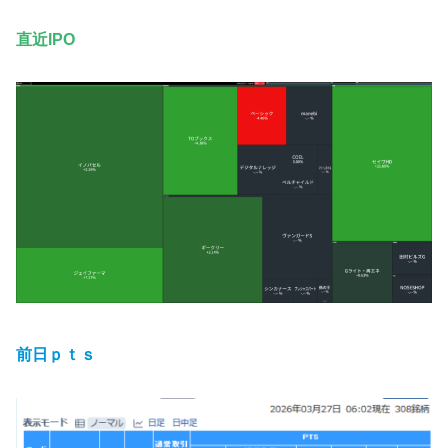
直近IPO
前日ｐｔｓ