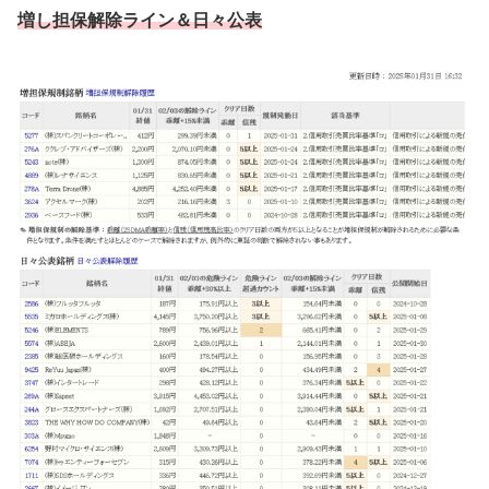
増し担保解除ライン
＆日々公表