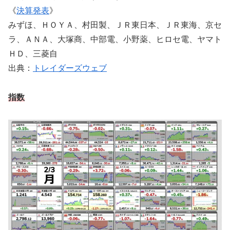
《
決算発表
》
みずほ、ＨＯＹＡ、村田製、ＪＲ東日本、ＪＲ東海、京セ
ラ、ＡＮＡ、大塚商、中部電、小野薬、ヒロセ電、ヤマト
ＨＤ、三菱自
出典：
トレイダーズウェブ
指数