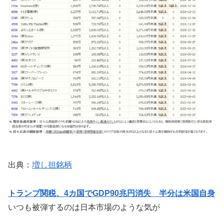
出典：
増し担銘柄
トランプ関税、4カ国でGDP90兆円消失 半分は米国自身
いつも被弾するのは日本市場のような気が