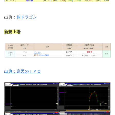
出典：
株ドラゴン
新規上場
出典：庶民のＩＰＯ