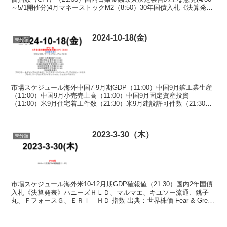
～5/1開催分)4月マネーストックM2（8:50）30年国債入札《決算発
表》ソフトバンクＧ、ホン...
2024-10-18(金)
未分類
市場スケジュール海外中国7-9月期GDP（11:00）中国9月鉱工業生産
（11:00）中国9月小売売上高（11:00）中国9月固定資産投資
（11:00）米9月住宅着工件数（21:30）米9月建設許可件数（21:30）
《米決算発表》プロクター...
2023-3-30（木）
未分類
市場スケジュール海外米10-12月期GDP確報値（21:30）国内2年国債
入札《決算発表》ハニーズＨＬＤ、マルマエ、キユソー流通、銚子
丸、ＦフォースＧ、ＥＲＩ ＨＤ 指数 出典：世界株価 Fear & Greed
Index 出典：Fear...