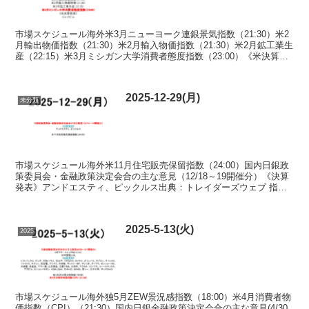
市場スケジュール海外米3月ニューヨーク連銀景気指数（21:30）米2
月輸出物価指数（21:30）米2月輸入物価指数（21:30）米2月鉱工業生
産（22:15）米3月ミシガン大学消費者態度指数（23:00）《米決算発
表》ジェイビル国内1月第3...
2025-12-29(月)
未分類
市場スケジュール海外米11月住宅販売保留指数（24:00）国内日銀政
策委員会・金融政策決定会合の主な意見（12/18～19開催分）《決算
発表》アンドエスティ、ピックルス出典：トレイダーズウェブ 指数
出典：世界株価 Fear & Greed...
2025-5-13(火)
2025
市場スケジュール海外独5月ZEW景況感指数（18:00）米4月消費者物
価指数（CPI）（21:30）国内日銀金融政策決定会合の主な意見(4/30