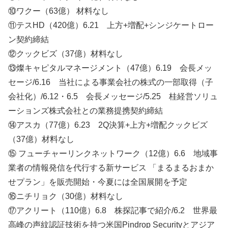
⑩ワクー（63億） 材料なし
⑪テスHD（420億）6.21 上方+増配+シンジケートロー
ン契約締結
⑫クックビズ（37億）材料なし
⑬燦キャピタルマネージメント（47億）6.19 会長メッ
セージ/6.16 当社による事業会社の株式の一部取得（子
会社化）/6.12・6.5 会長メッセージ/5.25 桂経営ソリュ
ーションズ株式会社との業務提携契約締結
⑭アスカ（77億）6.23 2Q決算+上方+増配クックビズ
（37億）材料なし
⑮ フューチャーリンクネットワーク（12億）6.6 地域事
業者の情報発信を代⾏する新サービス 「まるまるおまか
せプラン」を販売開始・今夏には全国展開を予定
⑯ニチリョク（30億）材料なし
⑰アクリート（110億）6.8 株探記事で紹介/6.2 世界最
高峰の声紋認証技術を持つ米国Pindrop Securityとアジア