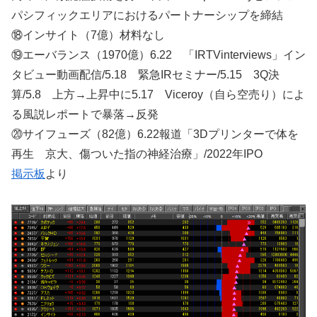
パシフィックエリアにおけるパートナーシップを締結
⑱インサイト（7億）材料なし
⑲エーバランス（1970億）6.22 「IRTVinterviews」イン
タビュー動画配信/5.18 緊急IRセミナー/5.15 3Q決
算/5.8 上方→上昇中に5.17 Viceroy（自ら空売り）によ
る風説レポートで暴落→反発
⑳サイフューズ（82億）6.22報道「3Dプリンターで体を
再生 京大、傷ついた指の神経治療」/2022年IPO
掲示板
より