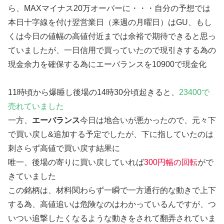
ら、MAXマイナス20万オーバーに・・・自分の予想では
本日十字線を付け翌営業日（来週の月曜日）はGU、もし
くは今日の値幅の高値付近までは余裕で期待できると思っ
ていましたが、一日信用で買っていたので現引きする為の
現金余力を確保する為にエーバランスを10900で現金化
11時頃から爆睡し後場の14時30分頃起きると、
23400で
売れていました
一方、
エーバランス
今日は地合いが悪かったので、元々下
で買い戻し&追加する予定でしたが、下に指していたのは
刺さらず高値で買い戻す結果に
唯一、後場の寄りに買い戻していれば
300円幅の回転
がで
きていました
この銘柄は、材料関わらず一瞬で一方通行的な動きで上下
する為、高値追いは危険なのはわかっているんですが、つ
いつい追撃したくなるような動きをされて翻弄されていま