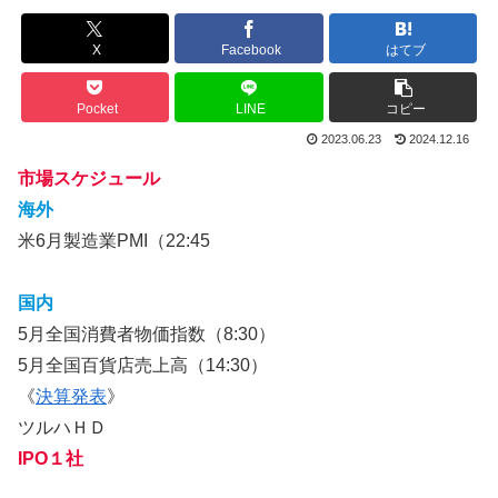
X
Facebook
はてブ
Pocket
LINE
コピー
2023.06.23
2024.12.16
市場スケジュール
海外
米6月製造業PMI（22:45
国内
5月全国消費者物価指数（8:30）
5月全国百貨店売上高（14:30）
《
決算発表
》
ツルハＨＤ
IPO１社