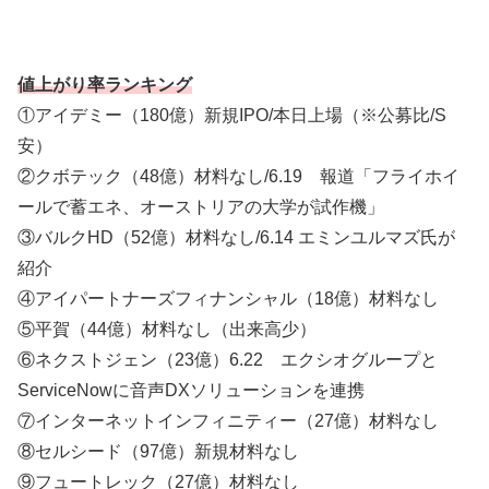
値上がり率ランキング
①アイデミー（180億）新規IPO/本日上場（※公募比/S
安）
②クボテック（48億）材料なし/6.19 報道「フライホイ
ールで蓄エネ、オーストリアの大学が試作機」
③バルクHD（52億）材料なし/6.14 エミンユルマズ氏が
紹介
④アイパートナーズフィナンシャル（18億）材料なし
⑤平賀（44億）材料なし（出来高少）
⑥ネクストジェン（23億）6.22 エクシオグループと
ServiceNowに音声DXソリューションを連携
⑦インターネットインフィニティー（27億）材料なし
⑧セルシード（97億）新規材料なし
⑨フュートレック（27億）材料なし