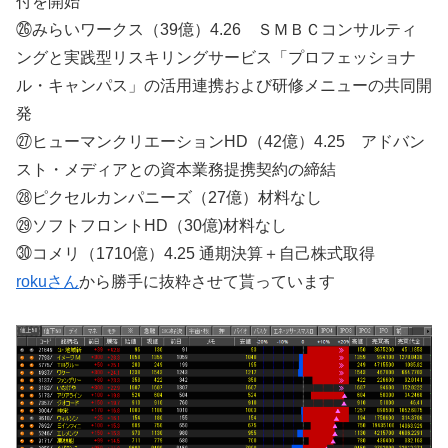
付を開始
㉖みらいワークス（39億）4.26 ＳＭＢＣコンサルティ
ングと実践型リスキリングサービス「プロフェッショナ
ル・キャンパス」の活用連携および研修メニューの共同開
発
㉗ヒューマンクリエーションHD（42億）4.25 アドバン
スト・メディアとの資本業務提携契約の締結
㉘ピクセルカンパニーズ（27億）材料なし
㉙ソフトフロントHD（30億)材料なし
㉚コメリ（1710億）4.25 通期決算＋自己株式取得
rokuさん
から勝手に抜粋させて貰っています