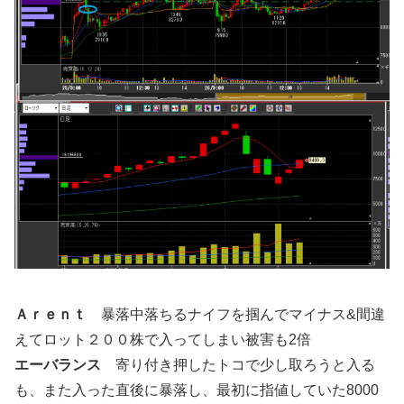
Ａｒｅｎｔ
暴落中落ちるナイフを掴んでマイナス&間違
えてロット２００株で入ってしまい被害も2倍
エーバランス
寄り付き押したトコで少し取ろうと入る
も、また入った直後に暴落し、最初に指値していた8000