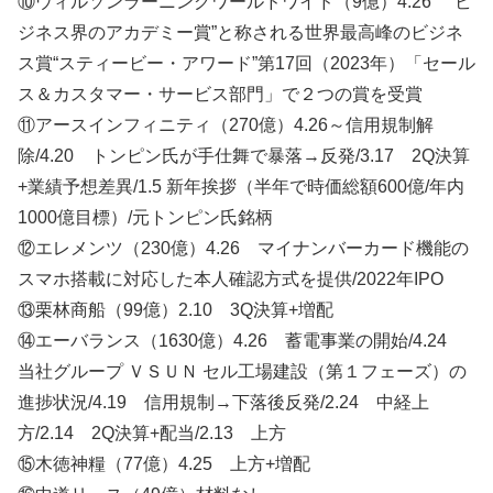
⑩ウィルソンラーニングワールドワイド（9億）4.26 “ビ
ジネス界のアカデミー賞”と称される世界最高峰のビジネ
ス賞“スティービー・アワード”第17回（2023年）「セール
ス＆カスタマー・サービス部門」で２つの賞を受賞
⑪アースインフィニティ（270億）4.26～信用規制解
除/4.20 トンピン氏が手仕舞で暴落→反発/3.17 2Q決算
+業績予想差異/1.5 新年挨拶（半年で時価総額600億/年内
1000億目標）/元トンピン氏銘柄
⑫エレメンツ（230億）4.26 マイナンバーカード機能の
スマホ搭載に対応した本人確認方式を提供/2022年IPO
⑬栗林商船（99億）2.10 3Q決算+増配
⑭エーバランス（1630億）4.26 蓄電事業の開始/4.24
当社グループ ＶＳＵＮ セル工場建設（第１フェーズ）の
進捗状況/4.19 信用規制→下落後反発/2.24 中経上
方/2.14 2Q決算+配当/2.13 上方
⑮木徳神糧（77億）4.25 上方+増配