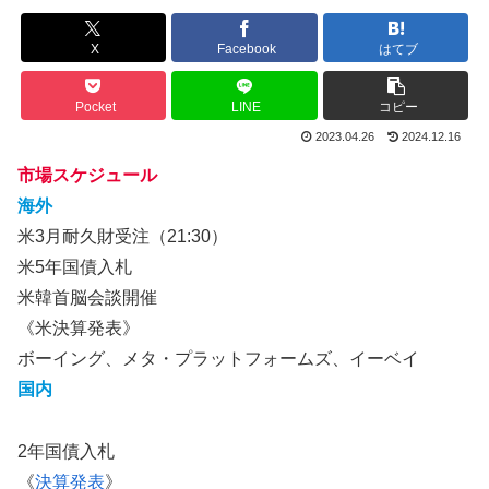
X
Facebook
はてブ
Pocket
LINE
コピー
2023.04.26
2024.12.16
市場スケジュール
海外
米3月耐久財受注（21:30）
米5年国債入札
米韓首脳会談開催
《米決算発表》
ボーイング、メタ・プラットフォームズ、イーベイ
国内
2年国債入札
《
決算発表
》