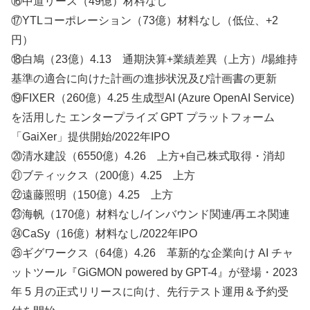
⑯中道リース（49億）材料なし
⑰YTLコーポレーション（73億）材料なし（低位、+2
円）
⑱白鳩（23億）4.13 通期決算+業績差異（上方）/場維持
基準の適合に向けた計画の進捗状況及び計画書の更新
⑲FIXER（260億）4.25 生成型AI (Azure OpenAI Service)
を活用した エンタープライズ GPT プラットフォーム
「GaiXer」提供開始/2022年IPO
⑳清水建設（6550億）4.26 上方+自己株式取得・消却
㉑ブティックス（200億）4.25 上方
㉒遠藤照明（150億）4.25 上方
㉓海帆（170億）材料なし/インバウンド関連/再エネ関連
㉔CaSy（16億）材料なし/2022年IPO
㉕ギグワークス（64億）4.26 革新的な企業向け AI チャ
ットツール『GiGMON powered by GPT-4』が登場・2023
年 5 月の正式リリースに向け、先行テスト運用＆予約受