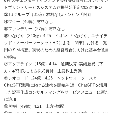
6月 大手エンターテインメント会社等複数社にオンデマン
ドプリントサービスシステム連携開始予定/2022年IPO
③TBグループ（31億）材料なし/トンピン氏関連
④ワクー（46億）材料なし
⑤ファンデリー（27億）材料なし
⑥いなげや（840億）4.25 イオン、いなげや、ユナイテ
ッド・スーパーマーケットHDによる「関東における１兆
円のＳＭ構想」実現のための経営統合に向けた基本合意書
の締結
⑦アクアライン（15億）4.14 通期決算+実績差異（下
方）/綿引氏による株式買付・主要株主異動
⑧ジオコード（24億）4.26 ヘッドウォータースと
ChatGPT活用における連携を開始/4.18 ChatGPTを活用
した記事作成コンサルティングをサービスメニューに新た
に追加
⑨ 神栄（49億）4.21 上方+増配