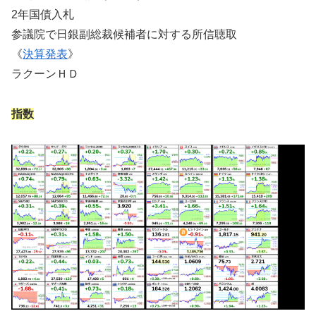
2年国債入札
参議院で日銀副総裁候補者に対する所信聴取
《
決算発表
》
ラクーンＨＤ
指数