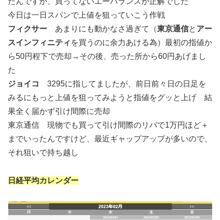
たんですが、買ってないエーバランスが正解でした
今日は一日スパンで上値を狙っていこう作戦
フィクサー
あまりにも動かなさ過ぎて（
東京通信
と
アー
スインフィニティ
を買うのに余力あける為）最初の指値か
ら50円程下で売却→その後、売った所から60円あげまし
た
ジョイコ
3295に指してましたが、前日前々日の日足を
みるにもっと上値を狙ってみようと指値をグッと上げ 結
果全く届かず引け間際に売却
東京通信 現物でも買って引け間際のリバで1万円ほど＋
までいったんですけど、最近ギャップアップが多いので、
それ狙いで持ち越し
日経平均カレンダー