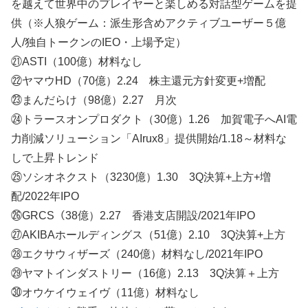
を越えて世界中のプレイヤーと楽しめる対話型ゲームを提
供（※人狼ゲーム：派生形含めアクティブユーザー５億
人/独自トークンのIEO・上場予定）
㉑ASTI（100億）材料なし
㉒ヤマウHD（70億）2.24 株主還元方針変更+増配
㉓まんだらけ（98億）2.27 月次
㉔トラースオンプロダクト（30億）1.26 加賀電子へAI電
力削減ソリューション「AIrux8」提供開始/1.18～材料な
しで上昇トレンド
㉕ソシオネクスト（3230億）1.30 3Q決算+上方+増
配/2022年IPO
㉖GRCS（38億）2.27 香港支店開設/2021年IPO
㉗AKIBAホールディングス（51億）2.10 3Q決算+上方
㉘エクサウィザーズ（240億）材料なし/2021年IPO
㉙ヤマトインダストリー（16億）2.13 3Q決算＋上方
㉚オウケイウェイヴ（11億）材料なし