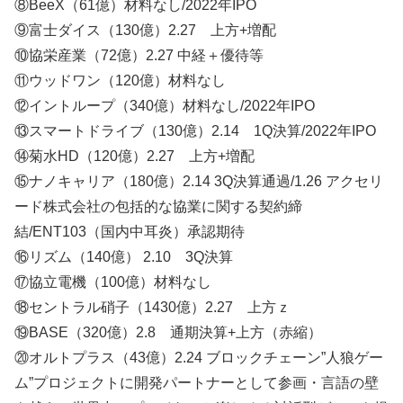
⑧BeeX（61億）材料なし/2022年IPO
⑨富士ダイス（130億）2.27 上方+増配
⑩協栄産業（72億）2.27 中経＋優待等
⑪ウッドワン（120億）材料なし
⑫イントループ（340億）材料なし/2022年IPO
⑬スマートドライブ（130億）2.14 1Q決算/2022年IPO
⑭菊水HD（120億）2.27 上方+増配
⑮ナノキャリア（180億）2.14 3Q決算通過/1.26 アクセリ
ード株式会社の包括的な協業に関する契約締
結/ENT103（国内中耳炎）承認期待
⑯リズム（140億） 2.10 3Q決算
⑰協立電機（100億）材料なし
⑱セントラル硝子（1430億）2.27 上方ｚ
⑲BASE（320億）2.8 通期決算+上方（赤縮）
⑳オルトプラス（43億）2.24 ブロックチェーン”人狼ゲー
ム”プロジェクトに開発パートナーとして参画・言語の壁