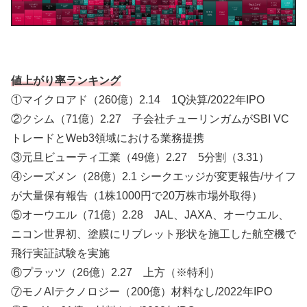
値上がり率ランキング
①マイクロアド（260億）2.14 1Q決算/2022年IPO
②クシム（71億）2.27 子会社チューリンガムがSBI VC
トレードとWeb3領域における業務提携
③元旦ビューティ工業（49億）2.27 5分割（3.31）
④シーズメン（28億）2.1 シークエッジが変更報告/サイフ
が大量保有報告（1株1000円で20万株市場外取得）
⑤オーウエル（71億）2.28 JAL、JAXA、オーウエル、
ニコン世界初、塗膜にリブレット形状を施工した航空機で
飛行実証試験を実施
⑥プラッツ（26億）2.27 上方（※特利）
⑦モノAIテクノロジー（200億）材料なし/2022年IPO