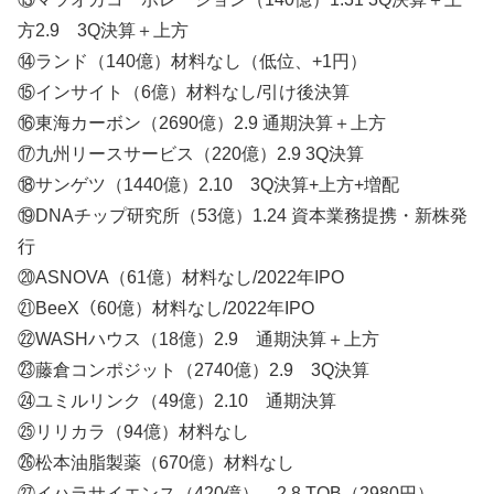
方2.9 3Q決算＋上方
⑭ランド（140億）材料なし（低位、+1円）
⑮インサイト（6億）材料なし/引け後決算
⑯東海カーボン（2690億）2.9 通期決算＋上方
⑰九州リースサービス（220億）2.9 3Q決算
⑱サンゲツ（1440億）2.10 3Q決算+上方+増配
⑲DNAチップ研究所（53億）1.24 資本業務提携・新株発
行
⑳ASNOVA（61億）材料なし/2022年IPO
㉑BeeX（60億）材料なし/2022年IPO
㉒WASHハウス（18億）2.9 通期決算＋上方
㉓藤倉コンポジット（2740億）2.9 3Q決算
㉔ユミルリンク（49億）2.10 通期決算
㉕リリカラ（94億）材料なし
㉖松本油脂製薬（670億）材料なし
㉗イハラサイエンス（420億） 2.8 TOB（2980円）