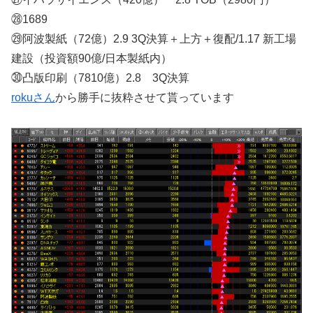
㉘1689
㉙阿波製紙（72億）2.9 3Q決算＋上方＋復配/1.17 新工場
建設（投資額90億/日本製紙内）
㉚凸版印刷（7810億）2.8 3Q決算
rokuさん
から勝手に抜粋させて貰っています