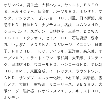
オリンパス、資生堂、大和ハウス、ヤクルト、ＥＮＥＯ
Ｓ、三菱ＨＣキャ、日産化、パーソルＨＤ、ホシザキ、マ
ツダ、アシックス、ゼンショーＨＤ、川重、日本新薬、東
急不ＨＤ、日揮ＨＤ、ナブテスコ、名鉄、コムシスＨＤ、
ショーボンド、スズケン、日鉄物産、三菱マ、ＤＯＷＡ、
ＩＳＩＤ、エクシオＧ、セイノーＨＤ、石油資源、森永
乳、いよぎん、ＡＤＥＫＡ、Ｄガレージ、メニコン、日電
子、ＰＨＣＨＤ、ＴＫＣ、アイフル、五洋建、森永菓、オ
ープンＵＰ、ミライト・ワン、阪和興、大王紙、リンテッ
ク、日清紡ＨＤ、ワコールＨＤ、センコーＧＨＤ、テレ朝
ＨＤ、ＢＭＬ、東亜合成、イーレックス、ラウンドワン、
ＣＫＤ、サンゲツ、エスケー化研、上村工業、高砂熱、雪
印メグ、大気社、熊谷組、リコーリース、ＳＢＳＨＤ、大
阪ソーダ、理計器、レオパレス２１、フルキャストＨＤ、
ホシデン