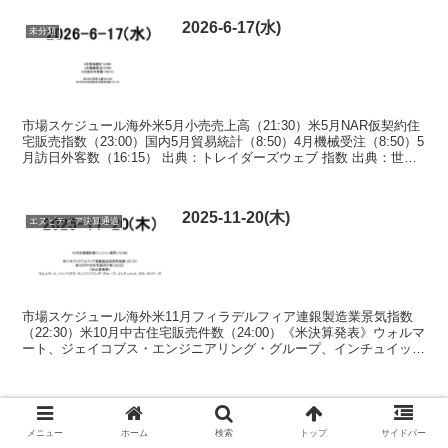
2026-6-17(水)
未分類
市場スケジュール海外米5月小売売上高（21:30）米5月NAR仮契約住
宅販売指数（23:00）国内5月貿易統計（8:50）4月機械受注（8:50）5
月訪日外客数（16:15） 出典：トレイダーズウェブ 指数 出典：世界
株価 Fear & G...
2025-11-20(木)
エヌビディア決算通過
市場スケジュール海外米11月フィラデルフィア連銀製造業景気指数
（22:30）米10月中古住宅販売件数（24:00）《米決算発表》ウォルマ
ート、ジェイコブス・エンジニアリング・グループ、インチュイッ
ト、ロス・ストアーズ 国内10月首都圏新規マ...
スポンサーリンク
メニュー
ホーム
検索
トップ
サイドバー