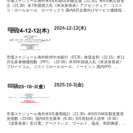
市場スケジュール海外米4-6月期GDP確定値（21:30）米8月耐久財受
注（21:30）米7年国債入札《米決算発表》アクセンチュア、コスト
コ・ホールセール、カーマックス 国内8月企業向けサービス価格指数
（8:50）日銀金融政策決定会合の議事...
2024-12-12(木)
未分類
市場スケジュール海外欧州中央銀行（ECB）政策金利（22:15）米11
月生産者物価指数（PPI）（22:30）米30年国債入札《米決算発表》
ブロードコム、コストコホールセール、ノードソン 国内IPO
286A ユカリア11月都心オフィス空室...
2025-10-3(金)
未分類
市場スケジュール海外米9月雇用統計（21:30）米9月ISM非製造業景
況指数（23:00）国内8月失業率（8:30）8月有効求人倍率（8:30）
《決算発表》安川電、アークランズ、ワールド、瑞光、和田興産、カ
ネコ種、ミタチ、バイク王、エスクロ...