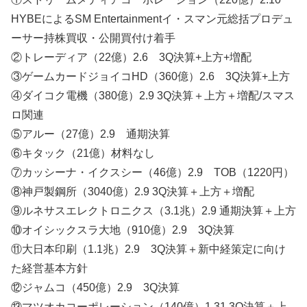
HYBEによるSM Entertainmentイ・スマン元総括プロデュ
ーサー持株買収・公開買付け着手
②トレーディア（22億）2.6 3Q決算+上方+増配
③ゲームカードジョイコHD（360億）2.6 3Q決算+上方
④ダイコク電機（380億）2.9 3Q決算＋上方＋増配/スマス
ロ関連
⑤アルー（27億）2.9 通期決算
⑥キタック（21億）材料なし
⑦カッシーナ・イクスシー（46億）2.9 TOB（1220円）
⑧神戸製鋼所（3040億）2.9 3Q決算＋上方＋増配
⑨ルネサスエレクトロニクス（3.1兆）2.9 通期決算＋上方
⑩オイシックスラ大地（910億）2.9 3Q決算
⑪大日本印刷（1.1兆）2.9 3Q決算＋新中経策定に向け
た経営基本方針
⑫ジャムコ（450億）2.9 3Q決算
⑬マツオカコーポレーション（140億）1.31 3Q決算＋上