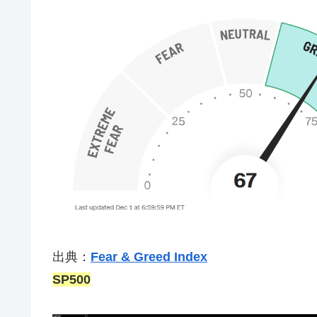
出典：
Fear & Greed Index
SP500