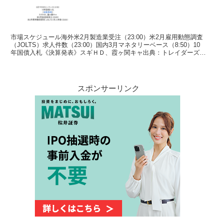
市場スケジュール海外米2月製造業受注（23:00）米2月雇用動態調査
（JOLTS）求人件数（23:00）国内3月マネタリーベース（8:50）10
年国債入札《決算発表》スギＨＤ、霞ヶ関キャ出典：トレイダーズウ
ェブ 指数 出典：世界株価 Fea...
スポンサーリンク